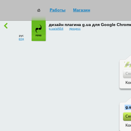
Работы
Магазин
работы
→
все
дизайн плагина g.ua для Google Chrom
g.ua/aNS4
процесс
рус
eng