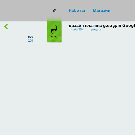
Работы
Магазин
работы
→
все
дизайн плагина g.ua для Goog
g.ua/aNS4
процесс
рус
eng