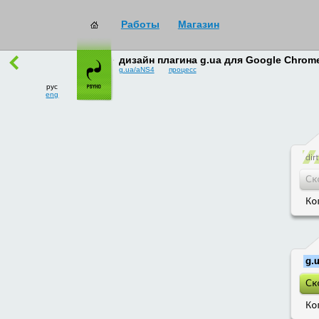
Работы
Магазин
работы
→
все
дизайн плагина g.ua для Google Chrom
g.ua/aNS4
процесс
рус
eng