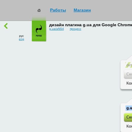
Работы
Магазин
работы
→
все
дизайн плагина g.ua для Google Chrom
g.ua/aNS4
процесс
рус
eng