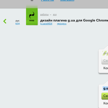
работы
→
все
рус
eng
дизайн плагина g.ua для Google Chrom
g.ua/aNS4
процесс