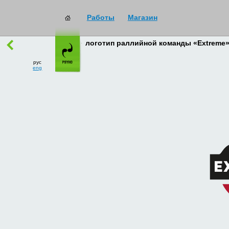
Работы
Магазин
работы
→
все
логотип раллийной команды «Extreme
рус
eng