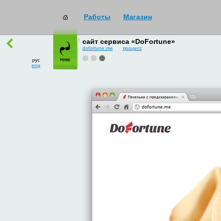
Работы
Магазин
работы
→
все
сайт сервиса «DoFortune»
dofortune.me
процесс
рус
eng