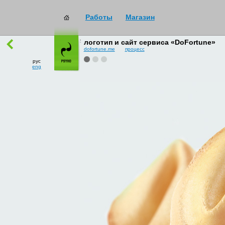
Работы
Магазин
работы
→
все
логотип и сайт сервиса «DoFortune»
dofortune.me
процесс
рус
eng