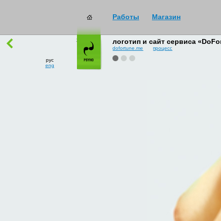
Работы
Магазин
работы
→
все
логотип и сайт сервиса «DoFo
dofortune.me
процесс
рус
eng