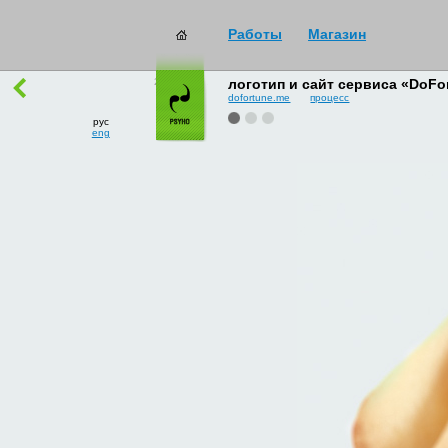
Работы
Магазин
работы
→
все
логотип и сайт сервиса «DoFo
dofortune.me
процесс
рус
eng