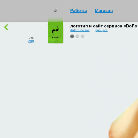
Работы
Магазин
работы
→
все
логотип и сайт сервиса «DoFo
dofortune.me
процесс
рус
eng