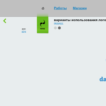
Работы
Магазин
работы
→
все
варианты использования лог
процесс
рус
eng