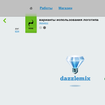
Работы
Магазин
работы
→
все
варианты использования логотипа
процесс
рус
eng