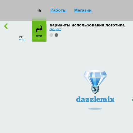
Работы
Магазин
работы
→
все
варианты использования логотипа
процесс
рус
eng