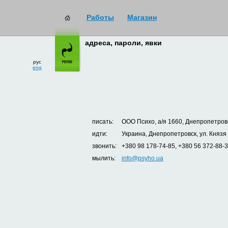
Работы
Магазин
адреса, пароли, явки
рус
eng
писать:
ООО Психо, а/я 1660, Днепропетровс
идти:
Украина, Днепропетровск, ул. Князя
звонить:
+380 98 178-74-85, +380 56 372-88-
мылить:
info@psyho.ua