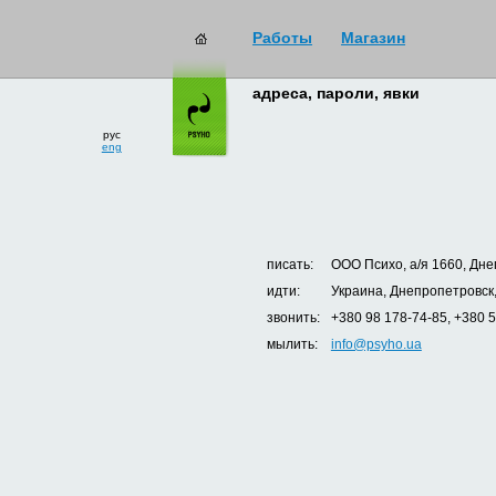
Работы
Магазин
адреса, пароли, явки
рус
eng
писать:
ООО Психо, а/я 1660, Дне
идти:
Украина, Днепропетровск,
звонить:
+380 98 178-74-85, +380 
мылить:
info@psyho.ua