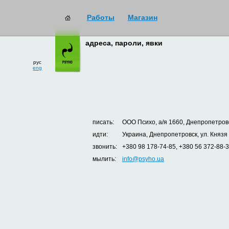
Работы
Магазин
адреса, пароли, явки
рус
eng
писать:
ООО Психо, а/я 1660, Днепропетровс
идти:
Украина, Днепропетровск, ул. Князя
звонить:
+380 98 178-74-85, +380 56 372-88-
мылить:
info@psyho.ua