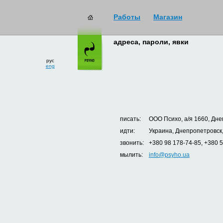
Работы
Магазин
адреса, пароли, явки
рус
eng
писать:
ООО Психо, а/я 1660, Дне
идти:
Украина, Днепропетровск,
звонить:
+380 98 178-74-85, +380 
мылить:
info@psyho.ua