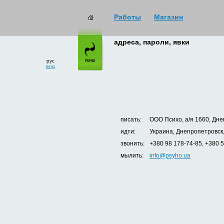
Работы
Магазин
адреса, пароли, явки
рус
eng
писать:
ООО Психо, а/я 1660, Дне
идти:
Украина, Днепропетровск,
звонить:
+380 98 178-74-85, +380 
мылить:
info@psyho.ua