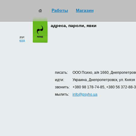
Работы
Магазин
адреса, пароли, явки
рус
eng
писать:
ООО Психо, а/я 1660, Днепропетровс
идти:
Украина, Днепропетровск, ул. Князя
звонить:
+380 98 178-74-85, +380 56 372-88-
мылить:
info@psyho.ua