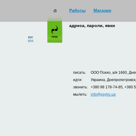
Работы
Магазин
адреса, пароли, явки
рус
eng
писать:
ООО Психо, а/я 1660, Дне
идти:
Украина, Днепропетровск,
звонить:
+380 98 178-74-85, +380 
мылить:
info@psyho.ua