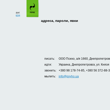
рус
eng
адреса, пароли, явки
писать:
ООО Психо, а/я 1660, Днепропетровс
идти:
Украина, Днепропетровск, ул. Князя
звонить:
+380 98 178-74-85, +380 56 372-88-
мылить:
info@psyho.ua