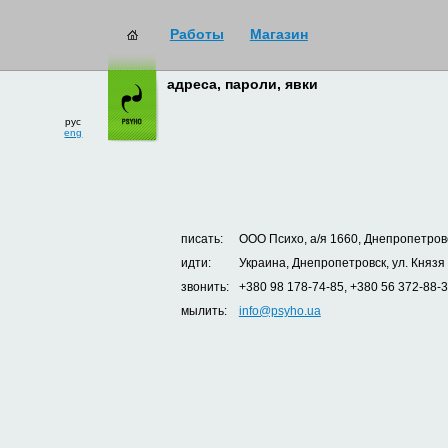
Работы
Магазин
адреса, пароли, явки
рус
eng
писать:
ООО Психо, а/я 1660, Днепропетровс
идти:
Украина, Днепропетровск, ул. Князя
звонить:
+380 98 178-74-85, +380 56 372-88-
мылить:
info@psyho.ua