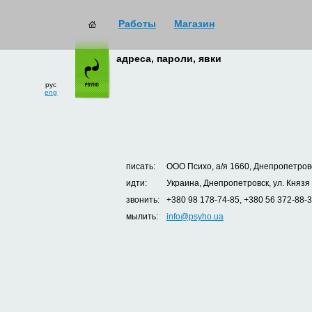
Работы
Магазин
адреса, пароли, явки
рус
eng
писать:
ООО Психо, а/я 1660, Днепропетровс
идти:
Украина, Днепропетровск, ул. Князя
звонить:
+380 98 178-74-85, +380 56 372-88-
мылить:
info@psyho.ua