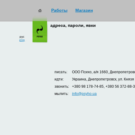
Работы
Магазин
адреса, пароли, явки
рус
eng
писать:
ООО Психо, а/я 1660, Днепропетровс
идти:
Украина, Днепропетровск, ул. Князя
звонить:
+380 98 178-74-85, +380 56 372-88-
мылить:
info@psyho.ua