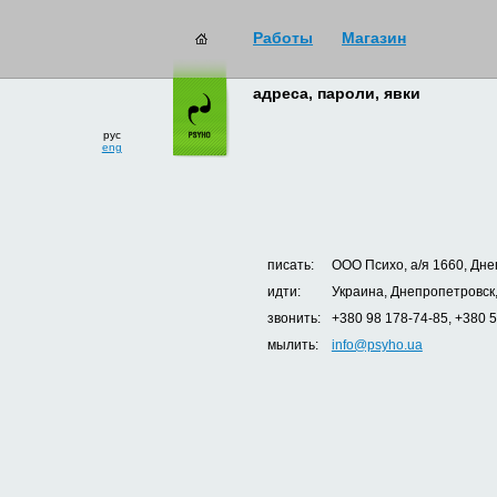
Работы
Магазин
адреса, пароли, явки
рус
eng
писать:
ООО Психо, а/я 1660, Дне
идти:
Украина, Днепропетровск,
звонить:
+380 98 178-74-85, +380 
мылить:
info@psyho.ua