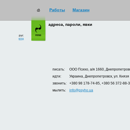
Работы
Магазин
адреса, пароли, явки
рус
eng
писать:
ООО Психо, а/я 1660, Днепропетровс
идти:
Украина, Днепропетровск, ул. Князя
звонить:
+380 98 178-74-85, +380 56 372-88-
мылить:
info@psyho.ua