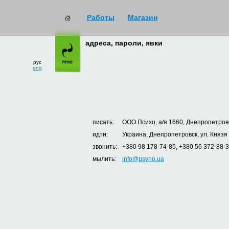
Работы
Магазин
адреса, пароли, явки
рус
eng
писать:
ООО Психо, а/я 1660, Днепропетровс
идти:
Украина, Днепропетровск, ул. Князя
звонить:
+380 98 178-74-85, +380 56 372-88-
мылить:
info@psyho.ua