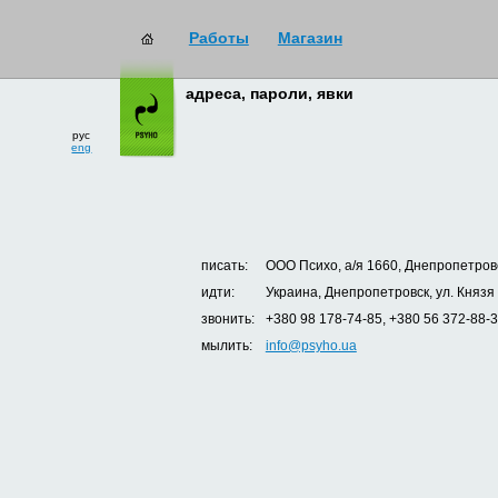
Работы
Магазин
адреса, пароли, явки
рус
eng
писать:
ООО Психо, а/я 1660, Днепропетровс
идти:
Украина, Днепропетровск, ул. Князя
звонить:
+380 98 178-74-85, +380 56 372-88-
мылить:
info@psyho.ua