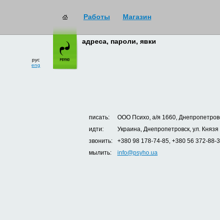
Работы
Магазин
адреса, пароли, явки
рус
eng
писать:
ООО Психо, а/я 1660, Днепропетровс
идти:
Украина, Днепропетровск, ул. Князя
звонить:
+380 98 178-74-85, +380 56 372-88-
мылить:
info@psyho.ua