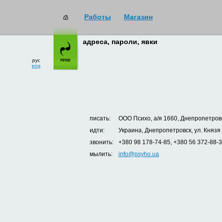
Работы
Магазин
адреса, пароли, явки
рус
eng
писать:
ООО Психо, а/я 1660, Днепропетровс
идти:
Украина, Днепропетровск, ул. Князя
звонить:
+380 98 178-74-85, +380 56 372-88-
мылить:
info@psyho.ua