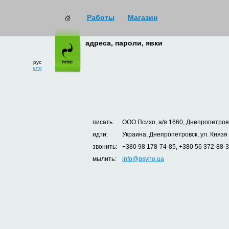
Работы
Магазин
адреса, пароли, явки
рус
eng
писать:
ООО Психо, а/я 1660, Днепропетровс
идти:
Украина, Днепропетровск, ул. Князя
звонить:
+380 98 178-74-85, +380 56 372-88-
мылить:
info@psyho.ua