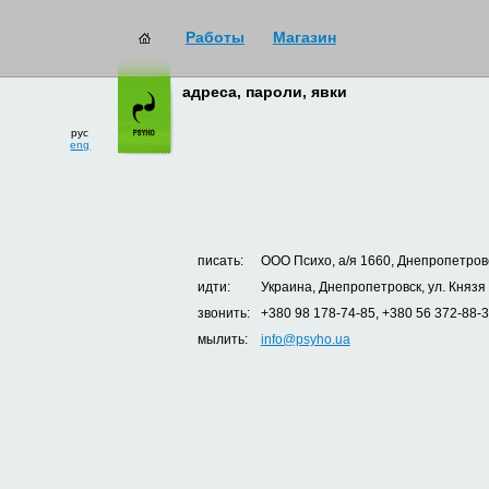
Работы
Магазин
адреса, пароли, явки
рус
eng
писать:
ООО Психо, а/я 1660, Днепропетровс
идти:
Украина, Днепропетровск, ул. Князя
звонить:
+380 98 178-74-85, +380 56 372-88-
мылить:
info@psyho.ua