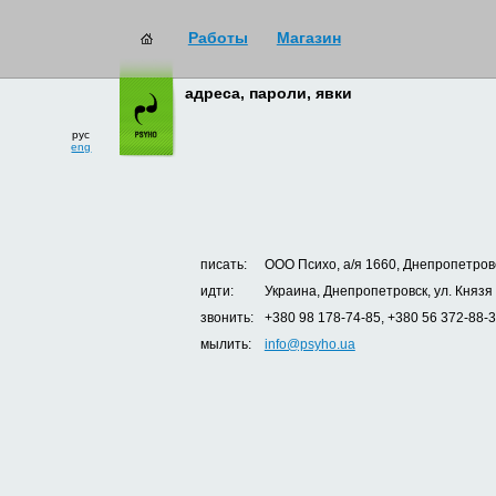
Работы
Магазин
адреса, пароли, явки
рус
eng
писать:
ООО Психо, а/я 1660, Днепропетровс
идти:
Украина, Днепропетровск, ул. Князя
звонить:
+380 98 178-74-85, +380 56 372-88-
мылить:
info@psyho.ua