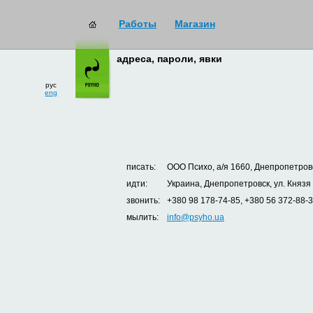
Работы
Магазин
адреса, пароли, явки
рус
eng
писать:
ООО Психо, а/я 1660, Днепропетровс
идти:
Украина, Днепропетровск, ул. Князя
звонить:
+380 98 178-74-85, +380 56 372-88-
мылить:
info@psyho.ua