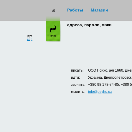
Работы
Магазин
адреса, пароли, явки
рус
eng
писать:
ООО Психо, а/я 1660, Дне
идти:
Украина, Днепропетровск,
звонить:
+380 98 178-74-85, +380 
мылить:
info@psyho.ua