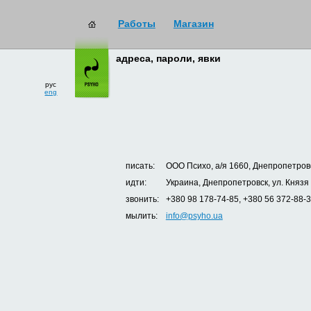
Работы
Магазин
адреса, пароли, явки
рус
eng
писать:
ООО Психо, а/я 1660, Днепропетровс
идти:
Украина, Днепропетровск, ул. Князя
звонить:
+380 98 178-74-85, +380 56 372-88-
мылить:
info@psyho.ua