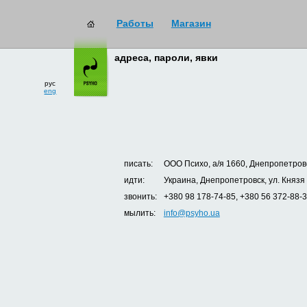
Работы
Магазин
адреса, пароли, явки
рус
eng
писать:
ООО Психо, а/я 1660, Днепропетровс
идти:
Украина, Днепропетровск, ул. Князя
звонить:
+380 98 178-74-85, +380 56 372-88-
мылить:
info@psyho.ua