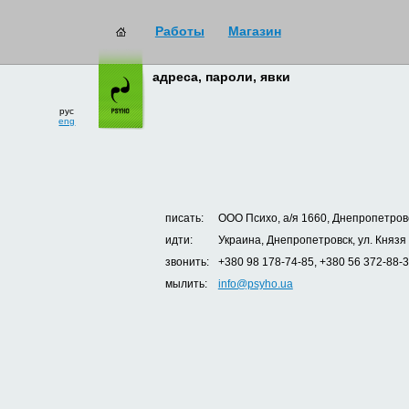
Работы
Магазин
адреса, пароли, явки
рус
eng
писать:
ООО Психо, а/я 1660, Днепропетровс
идти:
Украина, Днепропетровск, ул. Князя
звонить:
+380 98 178-74-85, +380 56 372-88-
мылить:
info@psyho.ua