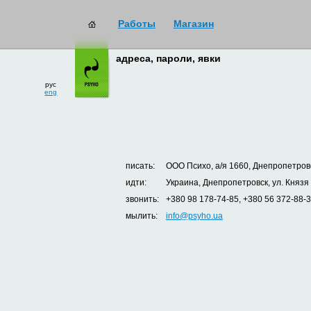
Работы
Магазин
адреса, пароли, явки
рус
eng
писать:
ООО Психо, а/я 1660, Днепропетровс
идти:
Украина, Днепропетровск, ул. Князя
звонить:
+380 98 178-74-85, +380 56 372-88-
мылить:
info@psyho.ua