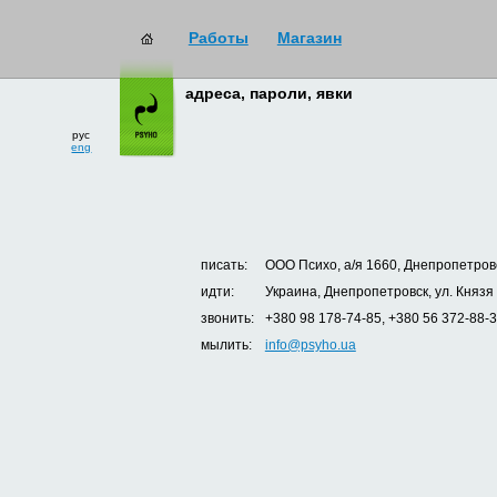
Работы
Магазин
адреса, пароли, явки
рус
eng
писать:
ООО Психо, а/я 1660, Днепропетровс
идти:
Украина, Днепропетровск, ул. Князя
звонить:
+380 98 178-74-85, +380 56 372-88-
мылить:
info@psyho.ua