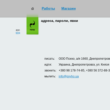
Работы
Магазин
адреса, пароли, явки
рус
eng
писать:
ООО Психо, а/я 1660, Днепропетровс
идти:
Украина, Днепропетровск, ул. Князя
звонить:
+380 98 178-74-85, +380 56 372-88-
мылить:
info@psyho.ua