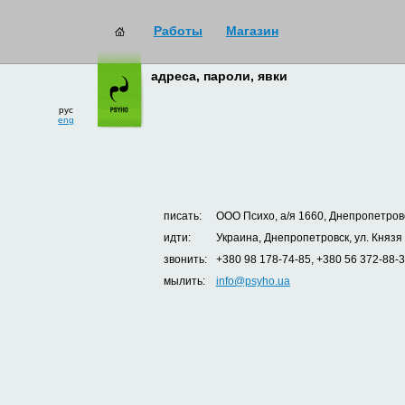
Работы
Магазин
адреса, пароли, явки
рус
eng
писать:
ООО Психо, а/я 1660, Днепропетровс
идти:
Украина, Днепропетровск, ул. Князя
звонить:
+380 98 178-74-85, +380 56 372-88-
мылить:
info@psyho.ua