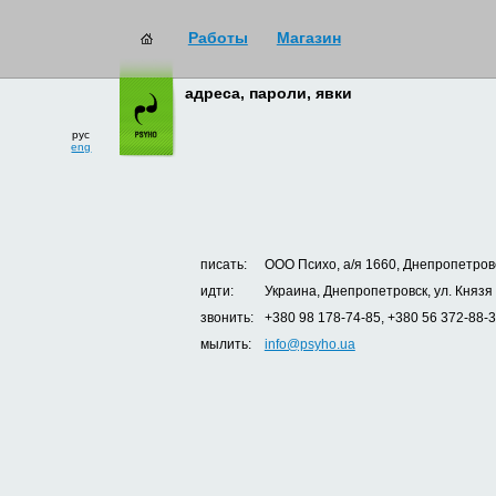
Работы
Магазин
адреса, пароли, явки
рус
eng
писать:
ООО Психо, а/я 1660, Днепропетровс
идти:
Украина, Днепропетровск, ул. Князя
звонить:
+380 98 178-74-85, +380 56 372-88-
мылить:
info@psyho.ua