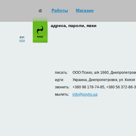
Работы
Магазин
адреса, пароли, явки
рус
eng
писать:
ООО Психо, а/я 1660, Днепропетровс
идти:
Украина, Днепропетровск, ул. Князя
звонить:
+380 98 178-74-85, +380 56 372-88-
мылить:
info@psyho.ua