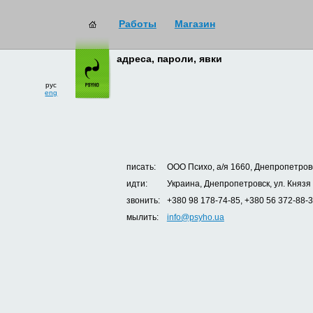
Работы
Магазин
адреса, пароли, явки
рус
eng
писать:
ООО Психо, а/я 1660, Днепропетровс
идти:
Украина, Днепропетровск, ул. Князя
звонить:
+380 98 178-74-85, +380 56 372-88-
мылить:
info@psyho.ua