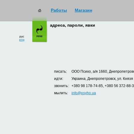
Работы
Магазин
адреса, пароли, явки
рус
eng
писать:
ООО Психо, а/я 1660, Днепропетровс
идти:
Украина, Днепропетровск, ул. Князя
звонить:
+380 98 178-74-85, +380 56 372-88-
мылить:
info@psyho.ua