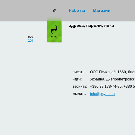
Работы
Магазин
адреса, пароли, явки
рус
eng
писать:
ООО Психо, а/я 1660, Дне
идти:
Украина, Днепропетровск,
звонить:
+380 98 178-74-85, +380 
мылить:
info@psyho.ua