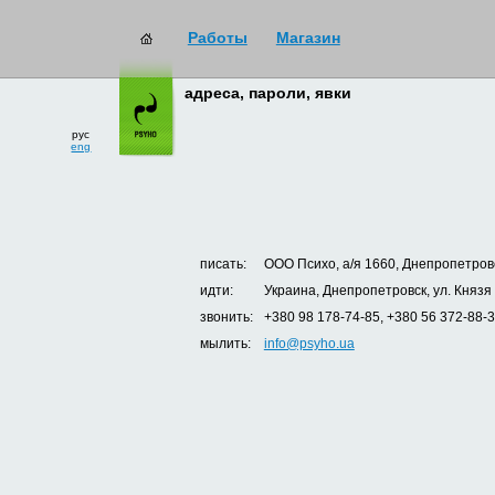
Работы
Магазин
адреса, пароли, явки
рус
eng
писать:
ООО Психо, а/я 1660, Днепропетровс
идти:
Украина, Днепропетровск, ул. Князя
звонить:
+380 98 178-74-85, +380 56 372-88-
мылить:
info@psyho.ua