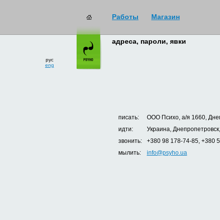
Работы
Магазин
адреса, пароли, явки
рус
eng
писать:
ООО Психо, а/я 1660, Дне
идти:
Украина, Днепропетровск,
звонить:
+380 98 178-74-85, +380 
мылить:
info@psyho.ua